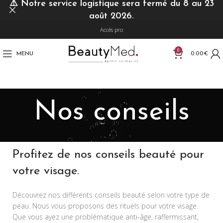
⚠️
Notre service logistique sera fermé du 8 au 23
août 2026.
Accès pro
0
MENU
0.00
€
Nos conseils
Profitez de nos conseils beauté pour
votre visage.
Découvrez nos différents conseils beauté selon votre type de
peau. Nous vous proposons des rituels pour votre visage.
Que vous ayez une problématique anti-âge, raffermissant,