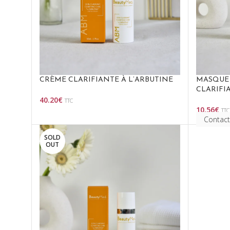
CRÈME CLARIFIANTE À L’ARBUTINE
MASQUE 
CLARIFI
40.20
€
TTC
Choix Des Options
10.56
€
TTC
Choix Des 
Contact
SOLD
OUT