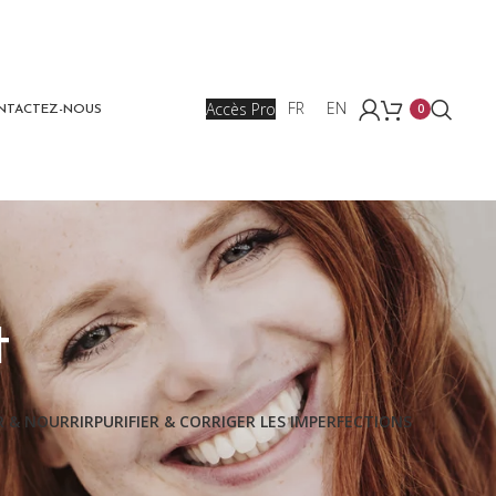
Accès Pro
FR
EN
0
NTACTEZ-NOUS
t
 & NOURRIR
PURIFIER & CORRIGER LES IMPERFECTIONS