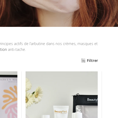
rincipes actifs de l’arbutine dans nos crèmes, masques et
tion
anti-tache.
Filtrer