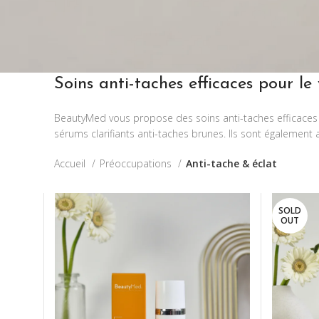
Soins anti-taches efficaces pour le
BeautyMed vous propose des soins anti-taches efficaces p
sérums clarifiants anti-taches brunes. Ils sont également
Accueil
Préoccupations
Anti-tache & éclat
SOLD
OUT