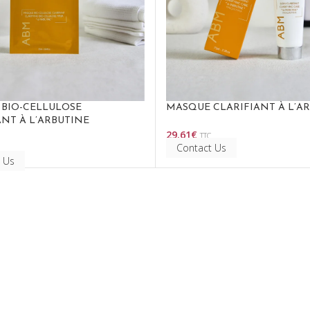
BIO-CELLULOSE
MASQUE CLARIFIANT À L’A
ANT À L’ARBUTINE
29.61
€
TTC
Choix Des Options
Contact Us
Options
 Us