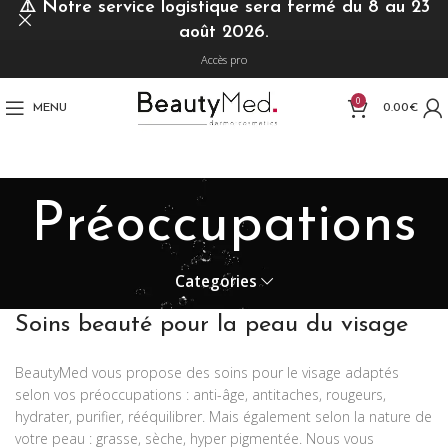
⚠️
Notre service logistique sera fermé du 8 au 23
août 2026.
Accès pro
0
MENU
0.00
€
Préoccupations
Categories
Soins beauté pour la peau du visage
BeautyMed vous propose des soins pour le visage adaptés
selon vos préoccupations : anti-âge, antitaches, rougeurs,
hydrater, purifier, rééquilibrer. Mais également selon la nature de
votre peau : grasse, sèche, hyper pigmentée. Nous vous