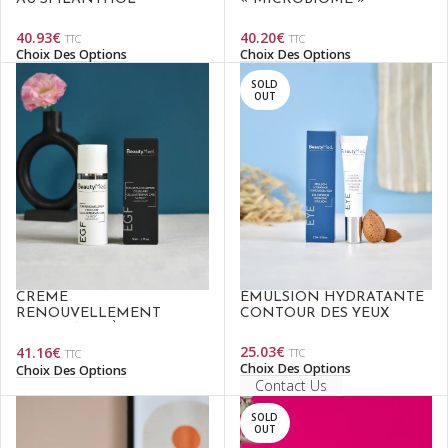
40.93
€
40.20
€
TTC
TTC
Choix Des Options
Choix Des Options
SOLD
OUT
CRÈME
ÉMULSION HYDRATANTE
RENOUVELLEMENT
CONTOUR DES YEUX
CELLULAIRE À L’EGF
25.03
€
41.16
€
TTC
TTC
Choix Des Options
Choix Des Options
Contact Us
SOLD
OUT