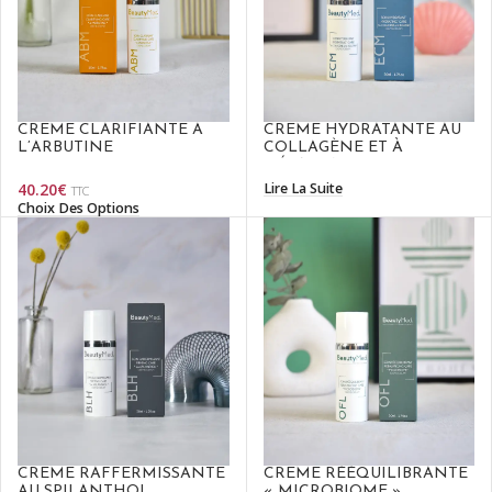
CRÈME CLARIFIANTE À
CRÈME HYDRATANTE AU
L’ARBUTINE
COLLAGÈNE ET À
L’ÉLASTINE
40.20
€
Lire La Suite
TTC
Choix Des Options
CRÈME RAFFERMISSANTE
CRÈME RÉÉQUILIBRANTE
AU SPILANTHOL
« MICROBIOME »