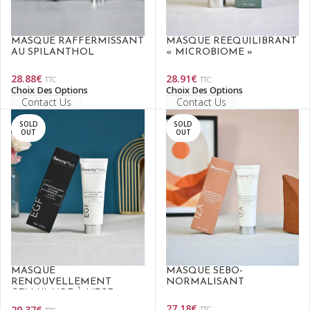
MASQUE RAFFERMISSANT
MASQUE RÉÉQUILIBRANT
AU SPILANTHOL
« MICROBIOME »
28.88
€
28.91
€
TTC
TTC
Choix Des Options
Choix Des Options
Contact Us
Contact Us
SOLD
SOLD
OUT
OUT
MASQUE
MASQUE SÉBO-
RENOUVELLEMENT
NORMALISANT
CELLULAIRE À L’EGF
27.18
€
29.37
€
TTC