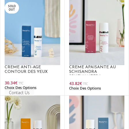
SOLD
OUT
CRÈME ANTI-ÂGE
CRÈME APAISANTE AU
CONTOUR DES YEUX
SCHISANDRA
SPHENANTERA
30.34
€
43.82
€
TTC
TTC
Choix Des Options
Choix Des Options
Contact Us