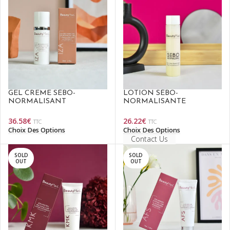
GEL CRÈME SÉBO-
LOTION SÉBO-
NORMALISANT
NORMALISANTE
36.58
€
26.22
€
TTC
TTC
Choix Des Options
Choix Des Options
Contact Us
SOLD
SOLD
OUT
OUT