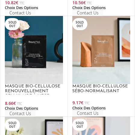
10.82
€
10.56
€
TTC
TTC
Choix Des Options
Choix Des Options
Contact Us
Contact Us
SOLD
SOLD
OUT
OUT
MASQUE BIO-CELLULOSE
MASQUE BIO-CELLULOSE
RENOUVELLEMENT
SÉBO-NORMALISANT
CELLULAIRE À L’EGF
9.17
€
8.66
€
TTC
TTC
Choix Des Options
Choix Des Options
Contact Us
Contact Us
SOLD
SOLD
OUT
OUT