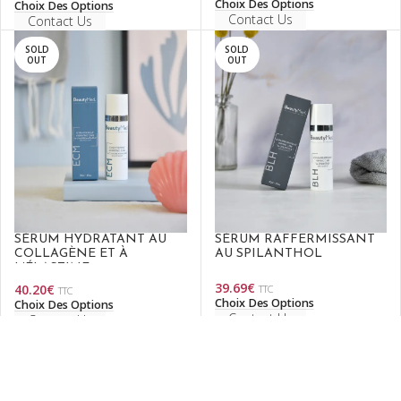
Choix Des Options
Choix Des Options
Contact Us
Contact Us
SOLD
SOLD
OUT
OUT
SÉRUM HYDRATANT AU
SÉRUM RAFFERMISSANT
COLLAGÈNE ET À
AU SPILANTHOL
L’ÉLASTINE
39.69
€
40.20
€
TTC
TTC
Choix Des Options
Choix Des Options
Contact Us
Contact Us
SOLD
SOLD
OUT
OUT