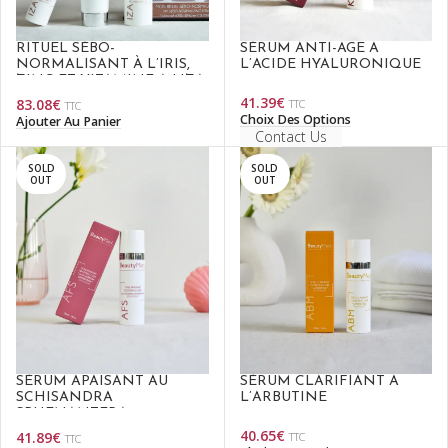
RITUEL SÉBO-
SÉRUM ANTI-ÂGE À
NORMALISANT À L’IRIS,
L’ACIDE HYALURONIQUE
ZINC ET VITAMINE A | IZA
41.39
€
83.08
€
TTC
TTC
Choix Des Options
Ajouter Au Panier
Contact Us
SOLD
SOLD
OUT
OUT
SÉRUM APAISANT AU
SÉRUM CLARIFIANT À
SCHISANDRA
L’ARBUTINE
SPHENANTERA
40.65
€
41.89
€
TTC
TTC