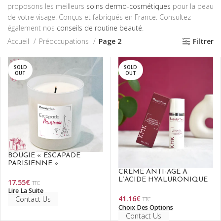
proposons les meilleurs
soins dermo-cosmétiques
pour la peau
de votre visage. Conçus et fabriqués en France. Consultez
également nos
conseils de routine beauté
.
Accueil
Préoccupations
Page 2
Filtrer
SOLD
SOLD
OUT
OUT
BOUGIE « ESCAPADE
PARISIENNE »
CRÈME ANTI-ÂGE À
L’ACIDE HYALURONIQUE
17.55
€
TTC
Lire La Suite
41.16
€
Contact Us
TTC
Choix Des Options
Contact Us