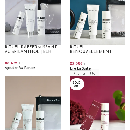
RITUEL RAFFERMISSANT
RITUEL
AU SPILANTHOL | BLH
RENOUVELLEMENT
CELLULAIRE | EGF
88.43
€
88.09
€
TTC
TTC
Ajouter Au Panier
Lire La Suite
Contact Us
SOLD
OUT