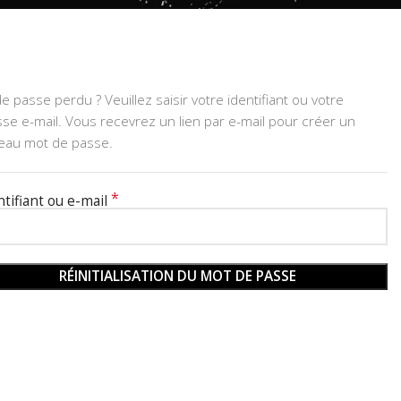
e passe perdu ? Veuillez saisir votre identifiant ou votre
se e-mail. Vous recevrez un lien par e-mail pour créer un
eau mot de passe.
*
ntifiant ou e-mail
RÉINITIALISATION DU MOT DE PASSE