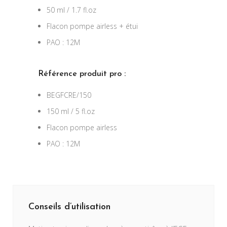
50 ml / 1.7 fl.oz
Flacon pompe airless + étui
PAO : 12M
Référence p
roduit pro :
BEGFCRE/150
150 ml / 5 fl.oz
Flacon pompe airless
PAO : 12M
Conseils d’utilisation