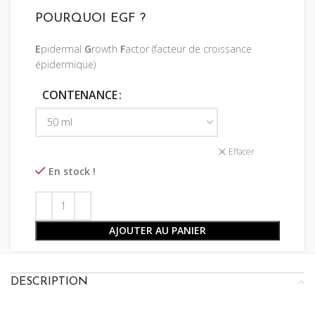
POURQUOI EGF ?
E
pidermal
G
rowth
F
actor (facteur de croissance
épidermique)
CONTENANCE
Effacer
En stock !
AJOUTER AU PANIER
DESCRIPTION