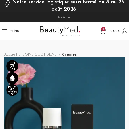
⚠️
Notre service logistique sera fermé du 8 au 23
août 2026.
Accès pro
0
MENU
0.00
€
Accueil
SOINS QUOTIDIENS
Crèmes