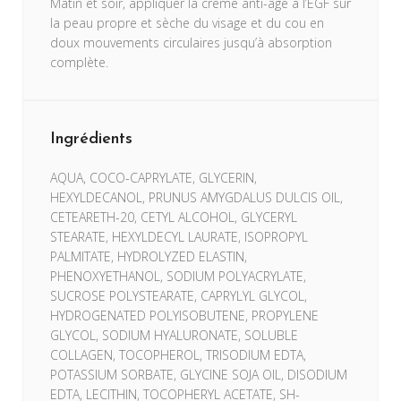
Matin et soir, appliquer la crème anti-âge à l’EGF sur
la peau propre et sèche du visage et du cou en
doux mouvements circulaires jusqu’à absorption
complète.
Ingrédients
AQUA, COCO-CAPRYLATE, GLYCERIN,
HEXYLDECANOL, PRUNUS AMYGDALUS DULCIS OIL,
CETEARETH-20, CETYL ALCOHOL, GLYCERYL
STEARATE, HEXYLDECYL LAURATE, ISOPROPYL
PALMITATE, HYDROLYZED ELASTIN,
PHENOXYETHANOL, SODIUM POLYACRYLATE,
SUCROSE POLYSTEARATE, CAPRYLYL GLYCOL,
HYDROGENATED POLYISOBUTENE, PROPYLENE
GLYCOL, SODIUM HYALURONATE, SOLUBLE
COLLAGEN, TOCOPHEROL, TRISODIUM EDTA,
POTASSIUM SORBATE, GLYCINE SOJA OIL, DISODIUM
EDTA, LECITHIN, TOCOPHERYL ACETATE, SH-