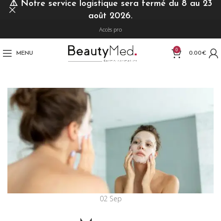
⚠️
Notre service logistique sera fermé du 8 au 23
août 2026.
Accès pro
0
MENU
0.00
€
02
Sep