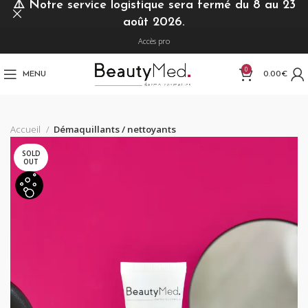
⚠️
Notre service logistique sera fermé du 8 au 23
août 2026.
Accès pro
0
MENU
0.00
€
Accueil
Démaquillants / nettoyants
SOLD
OUT