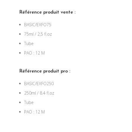
Référence p
roduit vente :
BASIC/EXFO75
75ml / 2,5 fl.oz
Tube
PAO : 12 M
Référence p
roduit pro :
BASIC/EXFO250
250ml / 8.4 fl.oz
Tube
PAO : 12 M