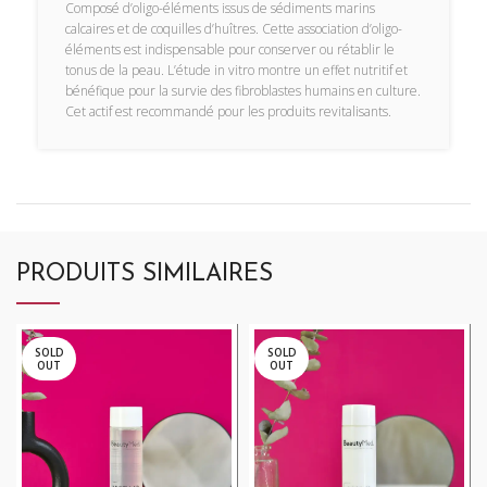
Composé d’oligo-éléments issus de sédiments marins
calcaires et de coquilles d’huîtres. Cette association d’oligo-
éléments est indispensable pour conserver ou rétablir le
tonus de la peau. L’étude in vitro montre un effet nutritif et
bénéfique pour la survie des fibroblastes humains en culture.
Cet actif est recommandé pour les produits revitalisants.
PRODUITS SIMILAIRES
SOLD
SOLD
OUT
OUT