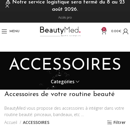
⚠️
Notre service logistique sera fermé du 8 au 23
août 2026.
Accès pro
0
MENU
0.00
€
ACCESSOIRES
Categories
Accessoires de votre routine beauté
BeautyMed vous propose des accessoires à intégrer dans votre
routine beauté: pinceaux, bandeaux, etc …
Accueil
ACCESSOIRES
Filtrer