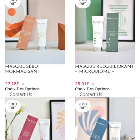
SOLD
SOLD
OUT
OUT
MASQUE SÉBO-
MASQUE RÉÉQUILIBRANT
NORMALISANT
« MICROBIOME »
27.18
€
28.91
€
TTC
TTC
Choix Des Options
Choix Des Options
Contact Us
Contact Us
SOLD
SOLD
OUT
OUT