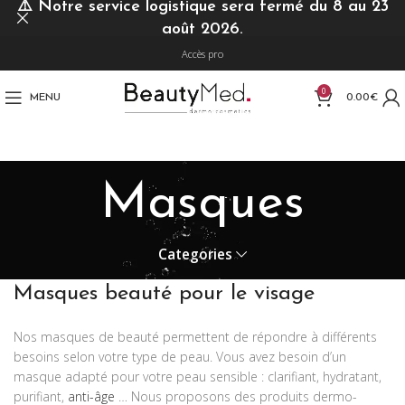
⚠️
Notre service logistique sera fermé du 8 au 23
août 2026.
Accès pro
0
MENU
0.00
€
Masques
Categories
Masques beauté pour le visage
Nos masques de beauté permettent de répondre à différents
besoins selon votre type de peau. Vous avez besoin d’un
masque adapté pour votre peau sensible : clarifiant, hydratant,
purifiant,
anti-âge
… Nous proposons des produits dermo-