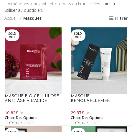
cosmétiques innovants et produits en France. Des
soins à
utiliser au quotidien
.
Accueil
Masques
Filtrer
SOLD
SOLD
OUT
OUT
MASQUE BIO-CELLULOSE
MASQUE
ANTI-ÂGE À L’ACIDE
RENOUVELLEMENT
HYALURONIQUE
CELLULAIRE À L’EGF
10.82
€
29.37
€
TTC
TTC
Choix Des Options
Choix Des Options
Contact Us
Contact Us