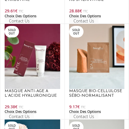
29.61
€
28.88
€
TTC
TTC
Choix Des Options
Choix Des Options
Contact Us
Contact Us
SOLD
SOLD
OUT
OUT
MASQUE ANTI-ÂGE À
MASQUE BIO-CELLULOSE
L’ACIDE HYALURONIQUE
SÉBO-NORMALISANT
29.38
€
9.17
€
TTC
TTC
Choix Des Options
Choix Des Options
Contact Us
Contact Us
SOLD
SOLD