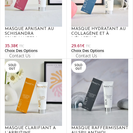
MASQUE APAISANT AU
MASQUE HYDRATANT AU
SCHISANDRA
COLLAGÈNE ET À
SPHENANTERA
L’ÉLASTINE
35.38
€
29.61
€
TTC
TTC
Choix Des Options
Choix Des Options
Contact Us
Contact Us
SOLD
SOLD
OUT
OUT
MASQUE CLARIFIANT À
MASQUE RAFFERMISSANT
L’ARBUTINE
AU SPILANTHOL