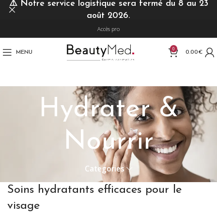
⚠️
Notre service logistique sera fermé du 8 au 23
août 2026.
Accès pro
0
MENU
0.00
€
Hydrater &
Nourrir
Categories
Soins hydratants efficaces pour le
visage