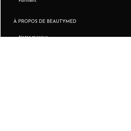
Purifiant
À PROPOS DE BEAUTYMED
Notre marque
Innovation & expertise
Conseils beauté
Points de vente
Centre de ressources
Contactez-nous