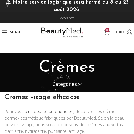
⚠️
Notre service logistique sera fermé du 8 au 23
août 2026.
Accès pro
0
MENU
0.00
€
Crèmes
Categories
Crèmes visage efficaces
Pour vos
soins beauté au quotidien
, découvrez les crèmes
dermo- cosmétique fabriquées par BeautyMed. Selon la peau
de votre visage, nous vous proposons des crèmes aux vertus
clarifiante, hydratante, purifiante, anti-âge.