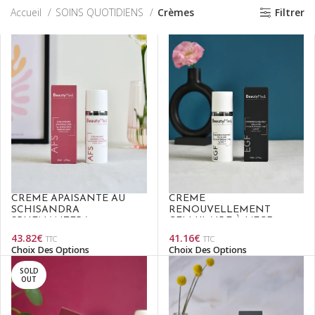
Accueil
SOINS QUOTIDIENS
Crèmes
Filtrer
CRÈME APAISANTE AU
CRÈME
SCHISANDRA
RENOUVELLEMENT
SPHENANTERA
CELLULAIRE À L’EGF
43.82
€
41.16
€
TTC
TTC
Choix Des Options
Choix Des Options
SOLD
OUT