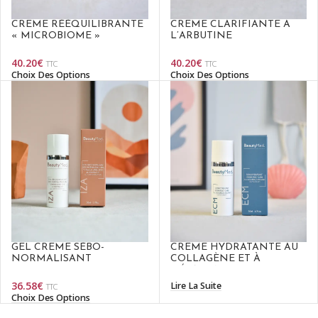
CRÈME RÉÉQUILIBRANTE
CRÈME CLARIFIANTE À
« MICROBIOME »
L’ARBUTINE
40.20
€
40.20
€
TTC
TTC
Choix Des Options
Choix Des Options
GEL CRÈME SÉBO-
CRÈME HYDRATANTE AU
NORMALISANT
COLLAGÈNE ET À
L’ÉLASTINE
36.58
€
Lire La Suite
TTC
Choix Des Options