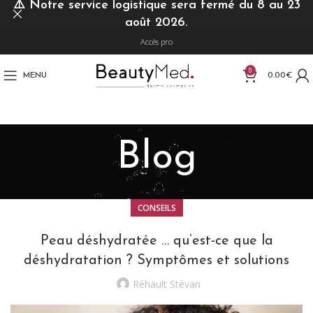
⚠️
Notre service logistique sera fermé du 8 au 23
août 2026.
Accès pro
0
MENU
0.00
€
Blog
CONSEILS
Peau déshydratée … qu’est-ce que la
déshydratation ? Symptômes et solutions
Réhault Stévan